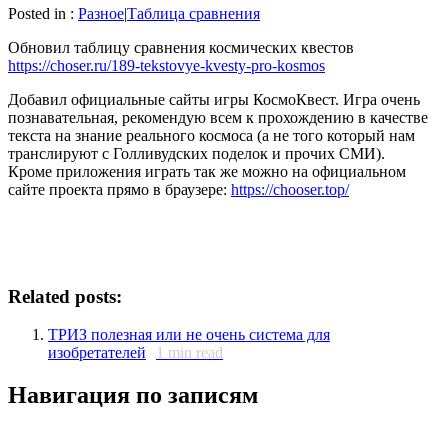
Posted in :
Разное
|
Таблица сравнения
Обновил таблицу сравнения космических квестов
https://choser.ru/189-tekstovye-kvesty-pro-kosmos
Добавил официальные сайты игры КосмоКвест. Игра очень
познавательная, рекомендую всем к прохождению в качестве
текста на знание реального космоса (а не того который нам
транслируют с Голливудских поделок и прочих СМИ).
Кроме приложения играть так же можно на официальном
сайте проекта прямо в браузере:
https://chooser.top/
Related posts:
ТРИЗ полезная или не очень система для
изобретателей
1
min read
Навигация по записям