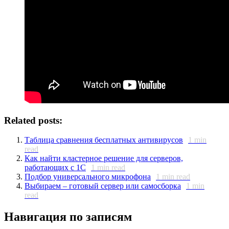
Related posts:
Таблица сравнения бесплатных антивирусов
1
min
read
Как найти кластерное решение для серверов,
работающих с 1С
1
min read
Подбор универсального микрофона
1
min read
Выбираем – готовый сервер или самосборка
1
min
read
Навигация по записям