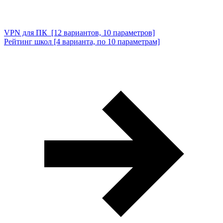
VPN для ПК [12 вариантов, 10 параметров]
Рейтинг школ [4 варианта, по 10 параметрам]