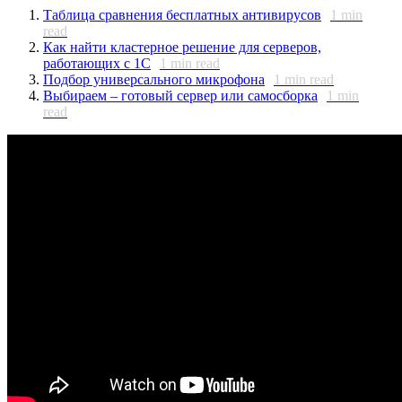
Таблица сравнения бесплатных антивирусов
1
min
read
Как найти кластерное решение для серверов,
работающих с 1С
1
min read
Подбор универсального микрофона
1
min read
Выбираем – готовый сервер или самосборка
1
min
read