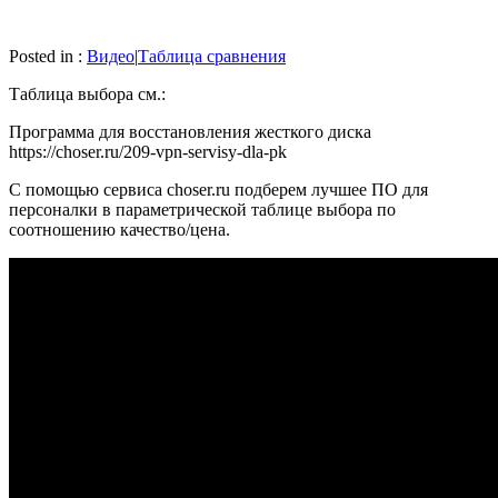
Posted in :
Видео
|
Таблица сравнения
Таблица выбора см.:
Программа для восстановления жесткого диска
https://choser.ru/209-vpn-servisy-dla-pk
С помощью сервиса choser.ru подберем лучшее ПО для
персоналки в параметрической таблице выбора по
соотношению качество/цена.