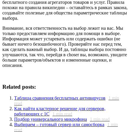
бесплатного создания агрегаторов товаров и услуг. Правила
похожи на правила википедии – оставайтесь в рамках закона,
создавайте полезные для общества параметрические таблицы
выбора.
Внимание, вся ответственность на выбор лежит на вас. Мы
только предоставляем информацию для помощи в выборе.
Информация может устаревать или содержать ошибки (не
бывает ничего безошибочного). Проверяйте нас перед тем,
как сделать важный выбор. И да, таблицы выбора постоянно
улучшаются, так что, перейдя в choser вы, возможно, увидите
больше параметров/объектов и измененные оценки, и
описания.
Related posts:
Таблица сравнения бесплатных антивирусов
1
min
read
Как найти кластерное решение для серверов,
работающих с 1С
1
min read
Подбор универсального микрофона
1
min read
Выбираем – готовый сервер или самосборка
1
min
read