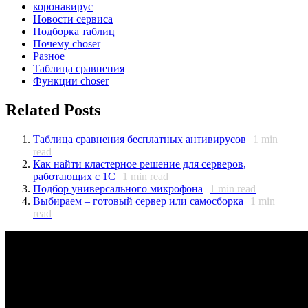
коронавирус
Новости сервиса
Подборка таблиц
Почему choser
Разное
Таблица сравнения
Функции choser
Related Posts
Таблица сравнения бесплатных антивирусов
1
min
read
Как найти кластерное решение для серверов,
работающих с 1С
1
min read
Подбор универсального микрофона
1
min read
Выбираем – готовый сервер или самосборка
1
min
read