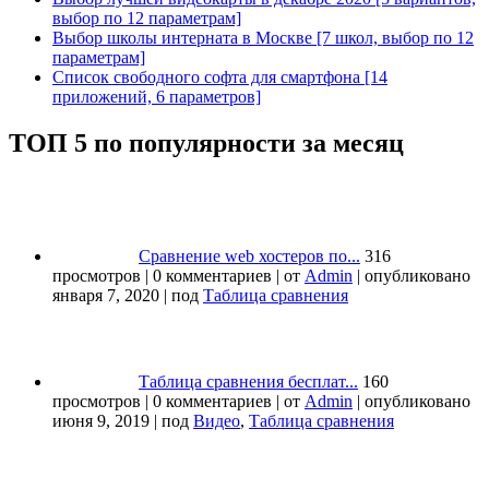
выбор по 12 параметрам]
Выбор школы интерната в Москве [7 школ, выбор по 12
параметрам]
Список свободного софта для смартфона [14
приложений, 6 параметров]
ТОП 5 по популярности за месяц
Сравнение web хостеров по...
316
просмотров
|
0 комментариев
|
от
Admin
|
опубликовано
января 7, 2020
|
под
Таблица сравнения
Таблица сравнения бесплат...
160
просмотров
|
0 комментариев
|
от
Admin
|
опубликовано
июня 9, 2019
|
под
Видео
,
Таблица сравнения