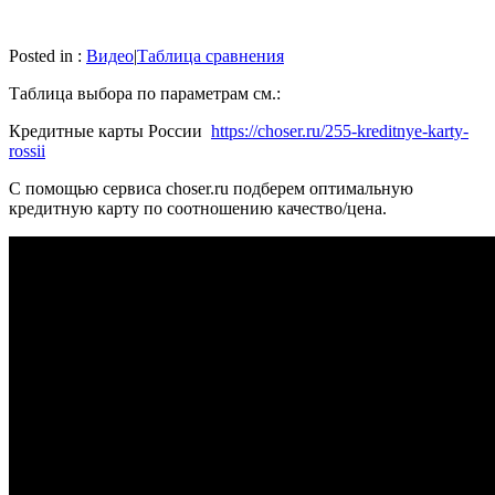
Posted in :
Видео
|
Таблица сравнения
Таблица выбора по параметрам см.:
Кредитные карты России
https://choser.ru/255-kreditnye-karty-
rossii
С помощью сервиса choser.ru подберем оптимальную
кредитную карту по соотношению качество/цена.