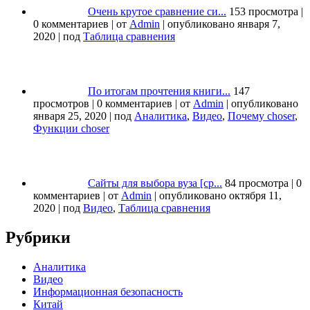
Очень крутое сравнение си...
153 просмотра
|
0 комментариев
|
от
Admin
|
опубликовано января 7,
2020
|
под
Таблица сравнения
По итогам прочтения книги...
147
просмотров
|
0 комментариев
|
от
Admin
|
опубликовано
января 25, 2020
|
под
Аналитика
,
Видео
,
Почему choser
,
Функции choser
Сайты для выбора вуза [ср...
84 просмотра
|
0
комментариев
|
от
Admin
|
опубликовано октября 11,
2020
|
под
Видео
,
Таблица сравнения
Рубрики
Аналитика
Видео
Информационная безопасность
Китай