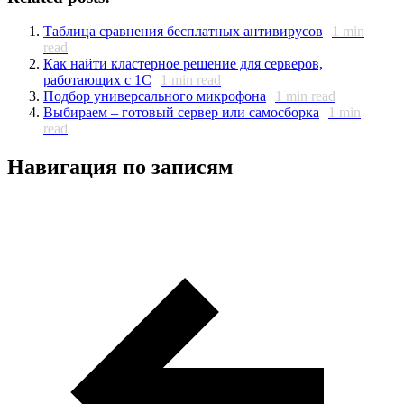
Таблица сравнения бесплатных антивирусов
1
min
read
Как найти кластерное решение для серверов,
работающих с 1С
1
min read
Подбор универсального микрофона
1
min read
Выбираем – готовый сервер или самосборка
1
min
read
Навигация по записям