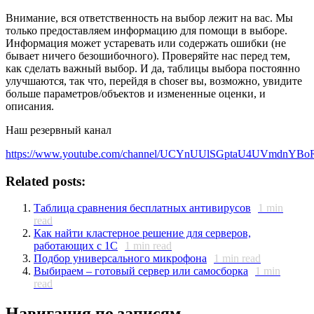
Внимание, вся ответственность на выбор лежит на вас. Мы
только предоставляем информацию для помощи в выборе.
Информация может устаревать или содержать ошибки (не
бывает ничего безошибочного). Проверяйте нас перед тем,
как сделать важный выбор. И да, таблицы выбора постоянно
улучшаются, так что, перейдя в choser вы, возможно, увидите
больше параметров/объектов и измененные оценки, и
описания.
Наш резервный канал
https://www.youtube.com/channel/UCYnUUlSGptaU4UVmdnYBo
Related posts:
Таблица сравнения бесплатных антивирусов
1
min
read
Как найти кластерное решение для серверов,
работающих с 1С
1
min read
Подбор универсального микрофона
1
min read
Выбираем – готовый сервер или самосборка
1
min
read
Навигация по записям