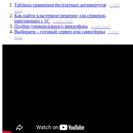
Таблица сравнения бесплатных антивирусов
1
min
read
Как найти кластерное решение для серверов,
работающих с 1С
1
min read
Подбор универсального микрофона
1
min read
Выбираем – готовый сервер или самосборка
1
min
read