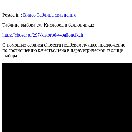
Posted in :
Видео
|
Таблица сравнения
Таблица выбора см. Кислород в баллончиках
https://choser.ru/297-kislorod-v-balloncikah
С помощью сервиса choser.ru подберем лучшее предложение
по соотношению качество/цена в параметрической таблице
выбора.