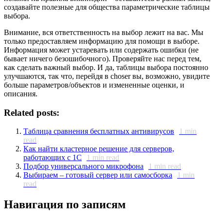
создавайте полезные для общества параметрические таблицы
выбора.
Внимание, вся ответственность на выбор лежит на вас. Мы
только предоставляем информацию для помощи в выборе.
Информация может устаревать или содержать ошибки (не
бывает ничего безошибочного). Проверяйте нас перед тем,
как сделать важный выбор. И да, таблицы выбора постоянно
улучшаются, так что, перейдя в choser вы, возможно, увидите
больше параметров/объектов и измененные оценки, и
описания.
Related posts:
Таблица сравнения бесплатных антивирусов
1
min
read
Как найти кластерное решение для серверов,
работающих с 1С
1
min read
Подбор универсального микрофона
1
min read
Выбираем – готовый сервер или самосборка
1
min
read
Навигация по записям