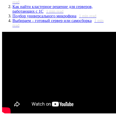
read
Как найти кластерное решение для серверов,
работающих с 1С
1
min read
Подбор универсального микрофона
1
min read
Выбираем – готовый сервер или самосборка
1
min
read