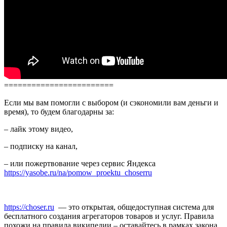
========================
Если мы вам помогли с выбором (и сэкономили вам деньги и
время), то будем благодарны за:
– лайк этому видео,
– подписку на канал,
– или пожертвование через сервис Яндекса
https://yasobe.ru/na/pomow_proektu_choserru
https://choser.ru
— это открытая, общедоступная система для
бесплатного создания агрегаторов товаров и услуг. Правила
похожи на правила википедии – оставайтесь в рамках закона,