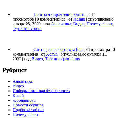
По итогам прочтения книги...
147
просмотров
|
0 комментариев
|
от
Admin
|
опубликовано
января 25, 2020
|
под
Аналитика
,
Видео
,
Почему choser
,
Функции choser
Сайты для выбора вуза [ср...
84 просмотра
|
0
комментариев
|
от
Admin
|
опубликовано октября 11,
2020
|
под
Видео
,
Таблица сравнения
Рубрики
Аналитика
Видео
Информационная безопасность
Китай
коронавирус
Новости сервиса
Подборка таблиц
Почему choser