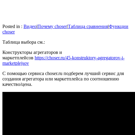
Posted in :
Видео
|
Почему choser
|
Таблица сравнения
|
Функции
choser
Таблица выбора см.:
Конструкторы агрегаторов и
маркетплейсов
https://choser.ru/45-konstruktory-agregatorov-i-
marketplejsov
С помощью сервиса choser.ru подберем лучший сервис для
создания агрегатора или маркетплейса по соотношению
качество/цена.