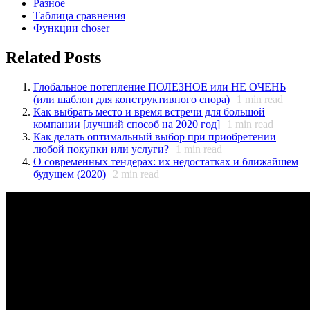
Разное
Таблица сравнения
Функции choser
Related Posts
Глобальное потепление ПОЛЕЗНОЕ или НЕ ОЧЕНЬ
(или шаблон для конструктивного спора)
1
min read
Как выбрать место и время встречи для большой
компании [лучший способ на 2020 год]
1
min read
Как делать оптимальный выбор при приобретении
любой покупки или услуги?
1
min read
О современных тендерах: их недостатках и ближайшем
будущем (2020)
2
min read