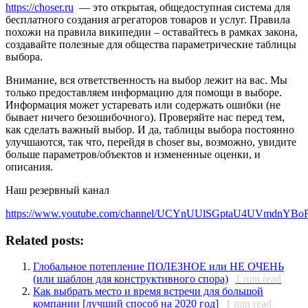
https://choser.ru
— это открытая, общедоступная система для
бесплатного создания агрегаторов товаров и услуг. Правила
похожи на правила википедии – оставайтесь в рамках закона,
создавайте полезные для общества параметрические таблицы
выбора.
Внимание, вся ответственность на выбор лежит на вас. Мы
только предоставляем информацию для помощи в выборе.
Информация может устаревать или содержать ошибки (не
бывает ничего безошибочного). Проверяйте нас перед тем,
как сделать важный выбор. И да, таблицы выбора постоянно
улучшаются, так что, перейдя в choser вы, возможно, увидите
больше параметров/объектов и измененные оценки, и
описания.
Наш резервный канал
https://www.youtube.com/channel/UCYnUUlSGptaU4UVmdnYBo
Related posts:
Глобальное потепление ПОЛЕЗНОЕ или НЕ ОЧЕНЬ
(или шаблон для конструктивного спора)
1
min read
Как выбрать место и время встречи для большой
компании [лучший способ на 2020 год]
1
min read